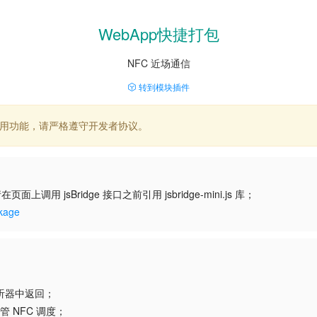
WebApp快捷打包
NFC 近场通信
转到模块插件
应用功能，请严格遵守开发者协议。
在页面上调用 jsBridge 接口之前引用 jsbridge-mini.js 库；
age
此监听器中返回；
时接管 NFC 调度；