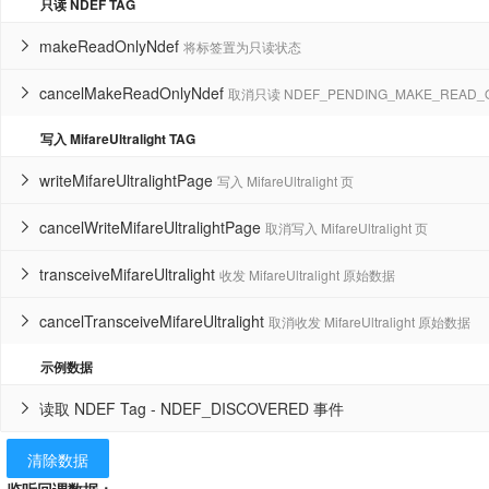
只读 NDEF TAG
makeReadOnlyNdef
将标签置为只读状态

cancelMakeReadOnlyNdef
取消只读 NDEF_PENDING_MAKE_READ_

写入 MifareUltralight TAG
writeMifareUltralightPage
写入 MifareUltralight 页

cancelWriteMifareUltralightPage
取消写入 MifareUltralight 页

transceiveMifareUltralight
收发 MifareUltralight 原始数据

cancelTransceiveMifareUltralight
取消收发 MifareUltralight 原始数据

示例数据
读取 NDEF Tag - NDEF_DISCOVERED 事件

清除数据