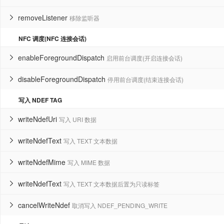
removeListener
移除监听器

NFC 调度(NFC 连接会话)
enableForegroundDispatch
启用前台调度(开启连接会话)

disableForegroundDispatch
停用前台调度(结束连接会话)

写入 NDEF TAG
writeNdefUri
写入 URI 数据

writeNdefText
写入 TEXT 文本数据

writeNdefMime
写入 MIME 数据

writeNdefText
写入 TEXT 文本数据后置为只读标签

cancelWriteNdef
取消写入 NDEF_PENDING_WRITE
