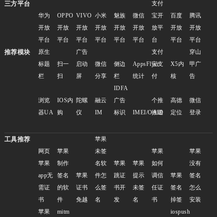
三方平台
支付
华为
OPPO
VIVO
小米
魅族
微信
宝开
百度
腾讯
开放
开放
开放
开放
开放
开放
放平
开放
开放
平台
平台
平台
平台
平台
平台
台
平台
平台
推荐模块
原生
广告
支付
穿山
标题
扫一
启动
微信
侧边
AppsFlyer
宝支
X5内
甲广
栏
扫
屏
分享
栏
统计
付
核
告
IDFA
浏览
IOS内
陀螺
融云
广告
个推
高德
微信
器UA
购
仪
IM
标识
IMEI/OAID
推送
定位
登录
工具推荐
苹果
网页
苹果
未签
苹果
苹果
苹果
制作
名软
苹果
苹果
如何
没有
app无
签名
苹果
件怎
跳证
提示
调信
苹果
签名
需证
的软
证书
么签
书开
未签
任证
签名
怎么
书
件
免越
名
发
名
书
掉签
安装
苹果
mitm
iospush