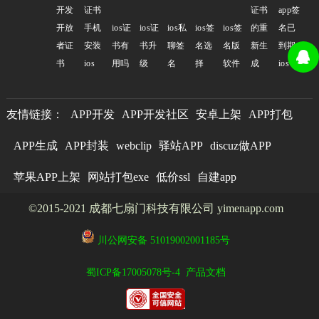
开发
证书
证书
app签
开放
手机
ios证
ios证
ios私
ios签
ios签
的重
名已
者证
安装
书有
书升
聊签
名选
名版
新生
到期
书
ios
用吗
级
名
择
软件
成
ios
友情链接：
APP开发
APP开发社区
安卓上架
APP打包
APP生成
APP封装
webclip
驿站APP
discuz做APP
苹果APP上架
网站打包exe
低价ssl
自建app
©2015-2021 成都七扇门科技有限公司 yimenapp.com
川公网安备 51019002001185号
蜀ICP备17005078号-4
产品文档