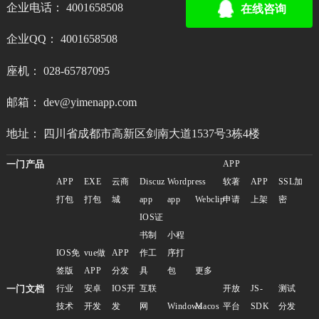
企业电话： 4001658508
在线咨询
企业QQ： 4001658508
座机： 028-65787095
邮箱： dev@yimenapp.com
地址： 四川省成都市高新区剑南大道1537号3栋4楼
一门产品
APP
APP
EXE
云商
Discuz
Wordpress
软著
APP
SSL加
打包
打包
城
app
app
Webclip
申请
上架
密
IOS证
书制
小程
IOS免
vue做
APP
作工
序打
签版
APP
分发
具
包
更多
一门文档
行业
安卓
IOS开
互联
开放
JS-
测试
技术
开发
发
网
Windows
Macos
平台
SDK
分发