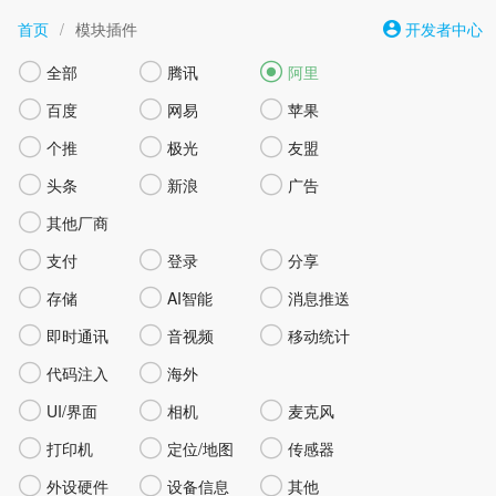
首页
/
模块插件
开发者中心



全部
腾讯
阿里



百度
网易
苹果



个推
极光
友盟



头条
新浪
广告

其他厂商



支付
登录
分享



存储
AI智能
消息推送



即时通讯
音视频
移动统计


代码注入
海外



UI/界面
相机
麦克风



打印机
定位/地图
传感器



外设硬件
设备信息
其他