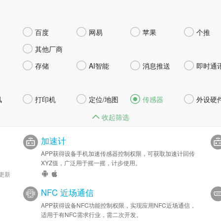




百度
网易
苹果
个推

其他厂商




存储
AI智能
消息推送
即时通




风
打印机
定位/地图
传感器
外设硬
收起筛选
加速计
APP获得设备手机加速传感器控制权限，可获取加速计回传
XYZ值，广泛用于摇一摇，计步使用。
 更新
NFC 近场通信
APP获得设备NFC功能控制权限，实现应用NFC近场通信，
适用于有NFC需求行业，需二次开发。