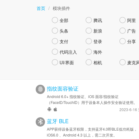
首页
/
模块插件



全部
腾讯
阿里



头条
新浪
广告



支付
登录
分享


代码注入
海外



UI/界面
相机
麦克
指纹面容验证
Android 6.0+ 指纹验证、iOS 面容/指纹验证
（FaceID/TouchID）用于设备本人操作安全验证使用。
2023-6-16
蓝牙 BLE
APP获得设备蓝牙权限，支持蓝牙4.0即BLE低功耗版，
iOS6.0 、Android 4.3 以上，需二次开发。