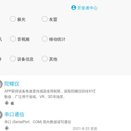
开发者中心


极光
友盟


讯
音视频
移动统计


件
设备信息
其他
陀螺仪
APP获得设备角速度传感器使用权限，获取陀螺仪回传XYZ
数值，广泛用于游戏、VR、3D等场景。
串口通信
串口 (SerialPort、COM) 双向数据读写通信
2021-8-25 更新