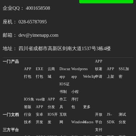
企业QQ： 4001658508
座机： 028-65787095
邮箱： dev@yimenapp.com
地址： 四川省成都市高新区剑南大道1537号3栋4楼
一门产品
APP
APP
EXE
云商
Discuz
Wordpress
软著
APP
SSL加
打包
打包
城
app
app
Webclip
申请
上架
密
IOS证
书制
小程
IOS免
vue做
APP
作工
序打
签版
APP
分发
具
包
更多
一门文档
行业
安卓
IOS开
互联
开放
JS-
测试
技术
开发
发
网
Windows
Macos
平台
SDK
分发
三方平台
支付