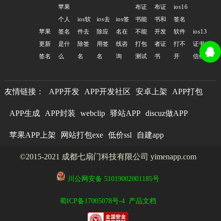
苹果
布证
布证
ios16
个人
ios软
ios去
ios签
书能
书和
签名
苹果
签名
件去
除应
名在
不能
开发
软件
ios13
更新
是什
除签
用签
线咨
打包
者证
打不
证书
签名
么
名
名
询
测试
书
开
信任
友情链接：
APP开发
APP开发社区
安卓上架
APP打包
APP生成
APP封装
webclip
驿站APP
discuz做APP
苹果APP上架
网站打包exe
低价ssl
自建app
©2015-2021 成都七扇门科技有限公司 yimenapp.com
川公网安备 51019002001185号
蜀ICP备17005078号-4
产品文档