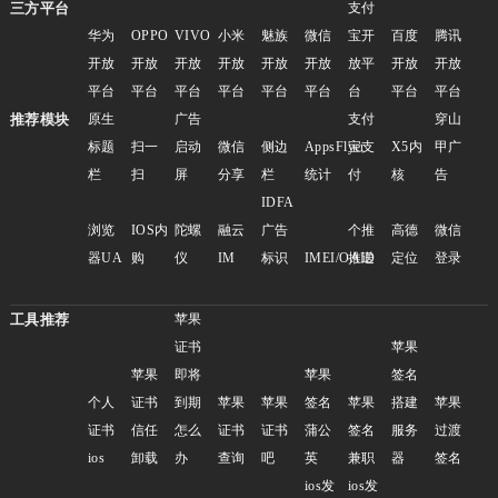
三方平台
支付
华为
OPPO
VIVO
小米
魅族
微信
宝开
百度
腾讯
开放
开放
开放
开放
开放
开放
放平
开放
开放
平台
平台
平台
平台
平台
平台
台
平台
平台
推荐模块
原生
广告
支付
穿山
标题
扫一
启动
微信
侧边
AppsFlyer
宝支
X5内
甲广
栏
扫
屏
分享
栏
统计
付
核
告
IDFA
浏览
IOS内
陀螺
融云
广告
个推
高德
微信
器UA
购
仪
IM
标识
IMEI/OAID
推送
定位
登录
工具推荐
苹果
证书
苹果
苹果
即将
苹果
签名
个人
证书
到期
苹果
苹果
签名
苹果
搭建
苹果
证书
信任
怎么
证书
证书
蒲公
签名
服务
过渡
ios
卸载
办
查询
吧
英
兼职
器
签名
ios发
ios发