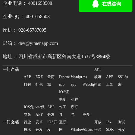
企业电话： 4001658508
在线咨询
企业QQ： 4001658508
座机： 028-65787095
邮箱： dev@yimenapp.com
地址： 四川省成都市高新区剑南大道1537号3栋4楼
一门产品
APP
APP
EXE
云商
Discuz
Wordpress
软著
APP
SSL加
打包
打包
城
app
app
Webclip
申请
上架
密
IOS证
书制
小程
IOS免
vue做
APP
作工
序打
签版
APP
分发
具
包
更多
一门文档
行业
安卓
IOS开
互联
开放
JS-
测试
技术
开发
发
网
Windows
Macos
平台
SDK
分发