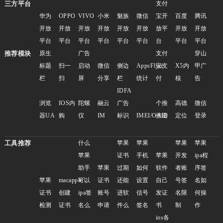
三方平台
支付
华为
OPPO
VIVO
小米
魅族
微信
宝开
百度
腾讯
开放
开放
开放
开放
开放
开放
放平
开放
开放
平台
平台
平台
平台
平台
平台
台
平台
平台
推荐模块
原生
广告
支付
穿山
标题
扫一
启动
微信
侧边
AppsFlyer
宝支
X5内
甲广
栏
扫
屏
分享
栏
统计
付
核
告
IDFA
浏览
IOS内
陀螺
融云
广告
个推
高德
微信
器UA
购
仪
IM
标识
IMEI/OAID
推送
定位
登录
工具推荐
什么
苹果
苹果
苹果
苹果
苹果
证书
手机
苹果
开发
ipa程
助手
苹果
过期
如何
软件
者账
序签
苹果
macapple
可以
证书
还能
设置
自己
号签
名如
证书
创建
ipa签
账号
进软
信号
发证
名限
何操
检测
证书
名么
申请
件么
签名
书
制
作
ios各