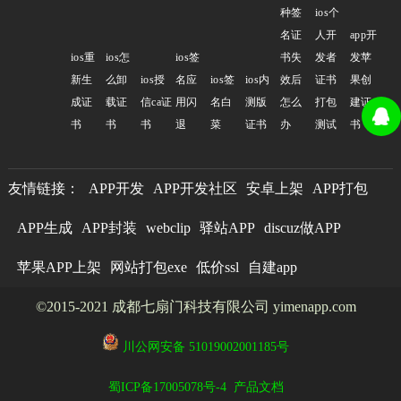
种签
ios个
名证
人开
app开
ios重
ios怎
ios签
书失
发者
发苹
新生
么卸
ios授
名应
ios签
ios内
效后
证书
果创
成证
载证
信ca证
用闪
名白
测版
怎么
打包
建证
书
书
书
退
菜
证书
办
测试
书
友情链接：
APP开发
APP开发社区
安卓上架
APP打包
APP生成
APP封装
webclip
驿站APP
discuz做APP
苹果APP上架
网站打包exe
低价ssl
自建app
©2015-2021 成都七扇门科技有限公司 yimenapp.com
川公网安备 51019002001185号
蜀ICP备17005078号-4
产品文档