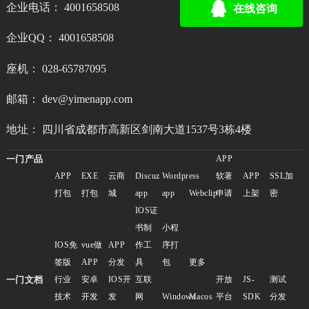
企业电话： 4001658508
在线咨询
企业QQ： 4001658508
座机： 028-65787095
邮箱： dev@yimenapp.com
地址： 四川省成都市高新区剑南大道1537号3栋4楼
一门产品
APP
APP
EXE
云商
Discuz
Wordpress
软著
APP
SSL加
打包
打包
城
app
app
Webclip
申请
上架
密
IOS证
书制
小程
IOS免
vue做
APP
作工
序打
签版
APP
分发
具
包
更多
一门文档
行业
安卓
IOS开
互联
开放
JS-
测试
技术
开发
发
网
Windows
Macos
平台
SDK
分发