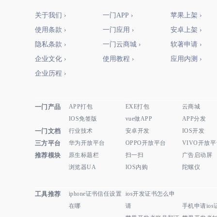
关于我们 ›
一门APP ›
苹果上架 ›
使用条款 ›
一门应用 ›
安卓上架 ›
隐私条款 ›
一门云商城 ›
软著申请 ›
企业文化 ›
使用教程 ›
应用内测 ›
企业历程 ›
一门产品
APP打包
EXE打包
云商城
IOS免签版
vue做APP
APP分发
一门文档
行业技术
安卓开发
IOS开发
三方平台
华为开放平台
OPPO开放平台
VIVO开放
推荐模块
原生标题栏
扫一扫
广告启动屏
浏览器UA
IOS内购
陀螺仪
工具推荐
iphone证书信任设置
ios开发证书怎么申
在哪
请
手机申请ios