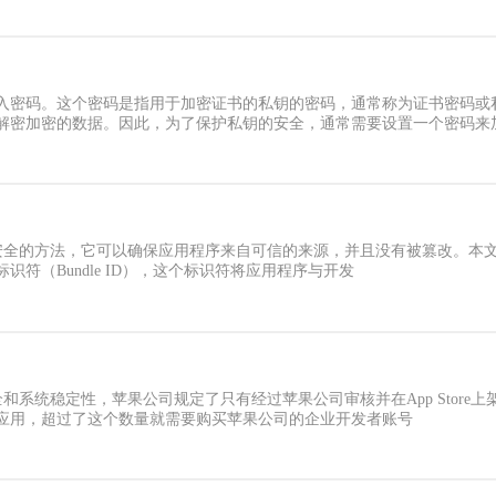
入密码。这个密码是指用于加密证书的私钥的密码，通常称为证书密码或
解密加密的数据。因此，为了保护私钥的安全，通常需要设置一个密码来
安全的方法，它可以确保应用程序来自可信的来源，并且没有被篡改。本文将详
符（Bundle ID），这个标识符将应用程序与开发
全和系统稳定性，苹果公司规定了只有经过苹果公司审核并在App Stor
应用，超过了这个数量就需要购买苹果公司的企业开发者账号