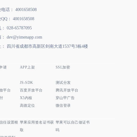
电话： 4001658508
QQ： 4001658508
 028-65787095
： dev@yimenapp.com
： 四川省成都市高新区剑南大道1537号3栋4楼
著申请
APP上架
SSL加密
JS-SDK
测试分发
放平台
百度开放平台
腾讯开放平台
付
X5内核
穿山甲广告
高德定位
微信登录
信任设置根
苹果应用签名证书获
苹果可以自己做证书
取
吗