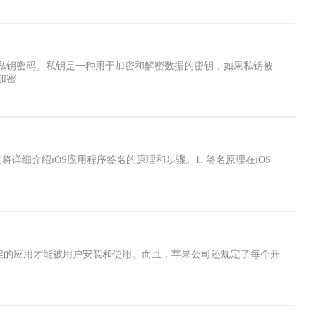
私钥密码。私钥是一种用于加密和解密数据的密钥，如果私钥被
加密
细介绍iOS应用程序签名的原理和步骤。1. 签名原理在iOS
e上架的应用才能被用户安装和使用。而且，苹果公司还规定了每个开