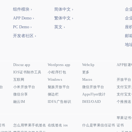
组件模块 ›
简体中文 ›
企业
APP Demo ›
繁体中文 ›
企业
PC Demo ›
英文 ›
座机：
开发者社区 ›
邮箱
地址
Discuz app
Wordpress app
Webclip
APP软
IOS证书制作工具
小程序打包
更多
互联网
Windows
Macos
开放平台
平台
小米开放平台
魅族开放平台
微信开放平台
支付宝开
微信分享
侧边栏
AppsFlyer统计
支付宝支
融云IM
IDFA广告标识
IMEI/OAID
个推推送
苹果证书
证书
怎么用苹果手机签名
在线签名 ios
什么是苹果信任证书
证书