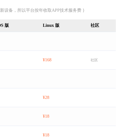
及新设备，所以平台按年收取APP技术服务费 }
OS 版
Linux 版
社区
¥168
社区
¥28
¥18
¥18