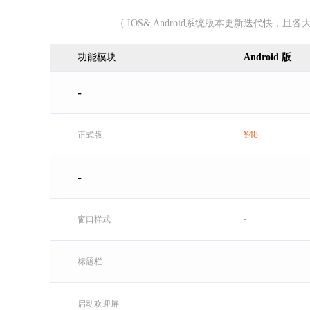
{ IOS& Android系统版本更新迭代
功能模块
Android 版
-
¥48
正式版
-
-
窗口样式
-
标题栏
-
启动欢迎屏