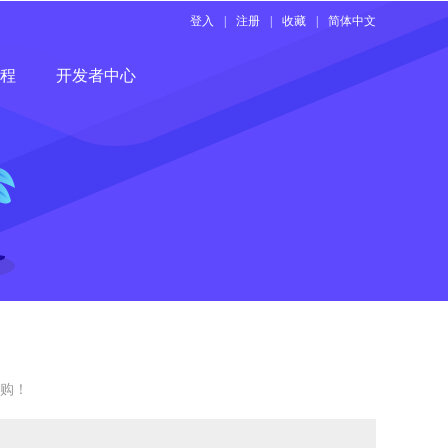
登入
|
注册
|
收藏
|
简体中文
程
开发者中心
购！