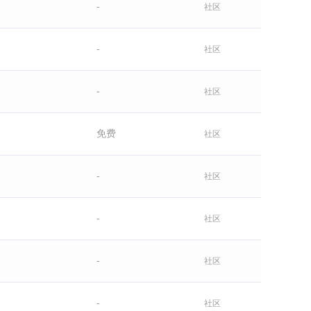
-
社区
-
社区
-
社区
免费
社区
-
社区
-
社区
-
社区
-
社区