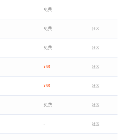
免费
免费
社区
免费
社区
¥68
社区
¥68
社区
免费
社区
-
社区