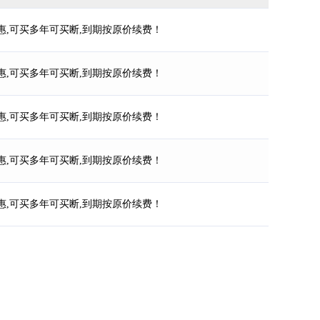
惠,可买多年可买断,到期按原价续费！
惠,可买多年可买断,到期按原价续费！
惠,可买多年可买断,到期按原价续费！
惠,可买多年可买断,到期按原价续费！
惠,可买多年可买断,到期按原价续费！