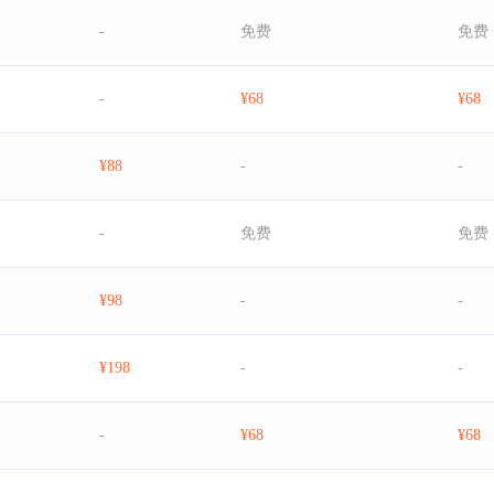
-
免费
免费
-
¥68
¥68
¥88
-
-
-
免费
免费
¥98
-
-
¥198
-
-
-
¥68
¥68