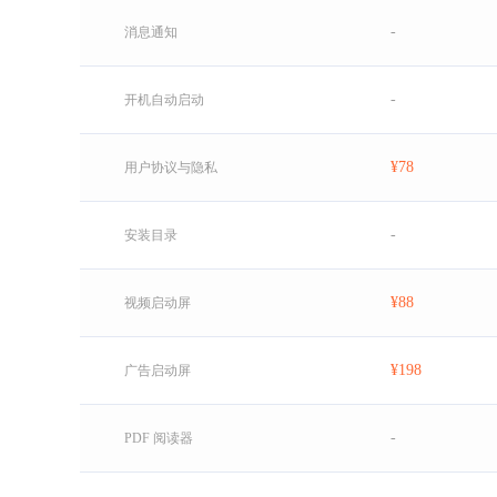
-
消息通知
-
开机自动启动
¥78
用户协议与隐私
-
安装目录
¥88
视频启动屏
¥198
广告启动屏
-
PDF 阅读器