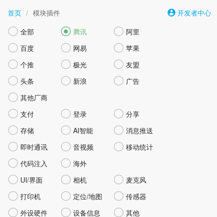
首页
/
模块插件
开发者中心



全部
腾讯
阿里



百度
网易
苹果



个推
极光
友盟



头条
新浪
广告

其他厂商



支付
登录
分享



存储
AI智能
消息推送



即时通讯
音视频
移动统计


代码注入
海外



UI/界面
相机
麦克风



打印机
定位/地图
传感器



外设硬件
设备信息
其他