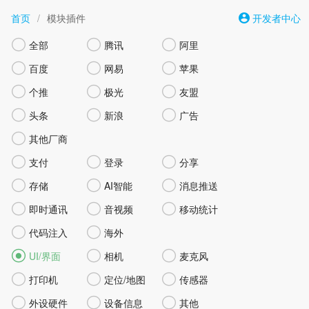
首页
/
模块插件
开发者中心



全部
腾讯
阿里



百度
网易
苹果



个推
极光
友盟



头条
新浪
广告

其他厂商



支付
登录
分享



存储
AI智能
消息推送



即时通讯
音视频
移动统计


代码注入
海外



UI/界面
相机
麦克风



打印机
定位/地图
传感器



外设硬件
设备信息
其他